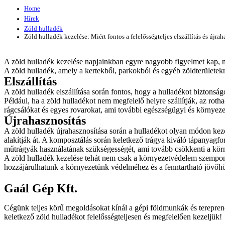
Home
Hírek
Zöld hulladék
Zöld hulladék kezelése: Miért fontos a felelősségteljes elszállítás és újra
A zöld hulladék kezelése napjainkban egyre nagyobb figyelmet kap, n
A zöld hulladék, amely a kertekből, parkokból és egyéb zöldterülete
Elszállítás
A zöld hulladék elszállítása során fontos, hogy a hulladékot biztonság
Például, ha a zöld hulladékot nem megfelelő helyre szállítják, az rot
rágcsálókat és egyes rovarokat, ami további egészségügyi és környez
Újrahasznosítás
A zöld hulladék újrahasznosítása során a hulladékot olyan módon keze
alakítják át. A komposztálás során keletkező trágya kiváló tápanyagf
műtrágyák használatának szükségességét, ami tovább csökkenti a körn
A zöld hulladék kezelése tehát nem csak a környezetvédelem szempontj
hozzájárulhatunk a környezetünk védelméhez és a fenntartható jövőh
Gaál Gép Kft.
Cégünk teljes körű megoldásokat kínál a gépi földmunkák és tereprende
keletkező zöld hulladékot felelősségteljesen és megfelelően kezeljük!