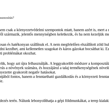
hasznosítás?
em csak a környezetvédelmi szempontok miatt, hanem azért is, mert a m
kről származik, jelentős mennyiségben keletkezik, és ha nem kezeljük 
osan és hatékonyan szállítsuk el. A nem megfelelően elszállított zöld h
hadni kezdhet, ami kellemetlen szagokat és káros gázokat bocsáthat ki. E
eti problémákat okozhat.
lik, hogy azt újra felhasználják. A leggyakoribb módszer a komposztálá
orrás a növények számára, és hozzájárul a talaj termékenységének növel
yezetre gyakorolt negatív hatásokat.
ából fontos, hanem a fenntartható gazdálkodás és a környezeti fenntart
öz.
zés terén. Nálunk lebonyolíthatja a gépi földmunkákat, a terep kialakí