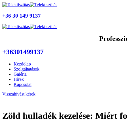
+36 30 149 9137‬‬
Professzi
+36301499137
Kezdőlap
Szolgáltatások
Galéria
Hírek
Kapcsolat
Visszahívást kérek
Zöld hulladék kezelése: Miért fon