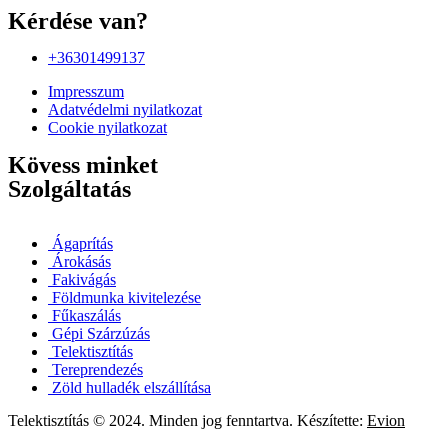
Kérdése van?
+36301499137‬‬
Impresszum
Adatvédelmi nyilatkozat
Cookie nyilatkozat
Kövess minket
Szolgáltatás
Ágaprítás
Árokásás
Fakivágás
Földmunka kivitelezése
Fűkaszálás
Gépi Szárzúzás
Telektisztítás
Tereprendezés
Zöld hulladék elszállítása
Telektisztítás © 2024. Minden jog fenntartva. Készítette:
Evion