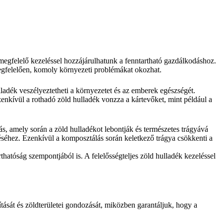
egfelelő kezeléssel hozzájárulhatunk a fenntartható gazdálkodáshoz.
megfelelően, komoly környezeti problémákat okozhat.
ulladék veszélyeztetheti a környezetet és az emberek egészségét.
zenkívül a rothadó zöld hulladék vonzza a kártevőket, mint például a
s, amely során a zöld hulladékot lebontják és természetes trágyává
éséhez. Ezenkívül a komposztálás során keletkező trágya csökkenti a
hatóság szempontjából is. A felelősségteljes zöld hulladék kezeléssel
tását és zöldterületei gondozását, miközben garantáljuk, hogy a