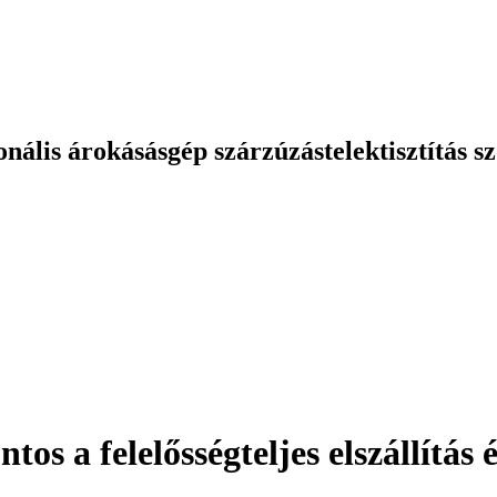
onális
árokásás
gép szárzúzás
telektisztítás
sz
tos a felelősségteljes elszállítás